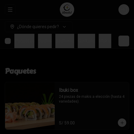
Abrir menu de navegación
Login
¿Dónde quieres pedir?
Paquetes
Sushis
Sashimis
Gunkans
Makis
Temakis
Paquetes
Ibuki box
24 piezas de makis a elección (hasta 4 
variedades).
S/ 59.00