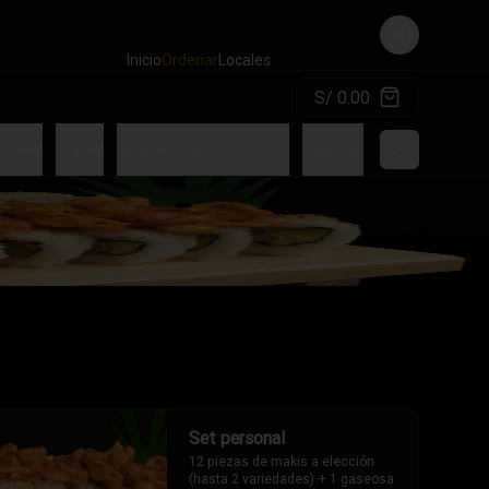
Login
Inicio
Ordenar
Locales
S/ 0.00
ciales
Sopas
Guarniciones y postres
Bebidas
Cervezas
Adi
Set personal
12 piezas de makis a elección 
(hasta 2 variedades) + 1 gaseosa 