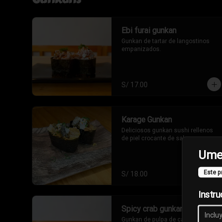
Ebi furai gunkan
Gunkan de tartar de langostinos 
empanizados.
S/ 17.00
Karage Gunkan
Deliciosos gunkan sushi rellenos 
de piel crocante de salmon
Ume
Este p
S/ 18.00
Instru
Spicy crab gunkan
Gunkan de pulpa de cangrejo en 