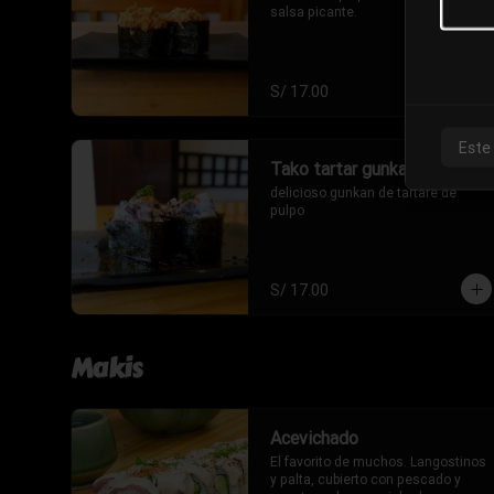
salsa picante.
S/ 17.00
Este
Tako tartar gunkan
delicioso gunkan de tartare de 
pulpo
S/ 17.00
Makis
Acevichado
El favorito de muchos. Langostinos 
y palta, cubierto con pescado y 