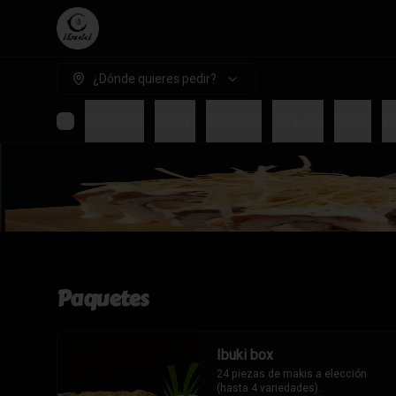
¿Dónde quieres pedir?
Paquetes
Sushis
Sashimis
Gunkans
Makis
T
Paquetes
Ibuki box
24 piezas de makis a elección 
(hasta 4 variedades).