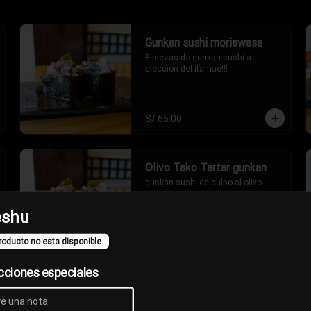
Gunkan sushi moriawase
8 piezas de gunkan sushi a 
eleccion del itamae!!!
S/ 65.00
Olivo Tako Tartar gunkan
gunkan sushi de pulpo al olivo
shu
roducto no esta disponible
S/ 18.00
cciones especiales
TNT gunkan
Gunkan de conchas de abanico 