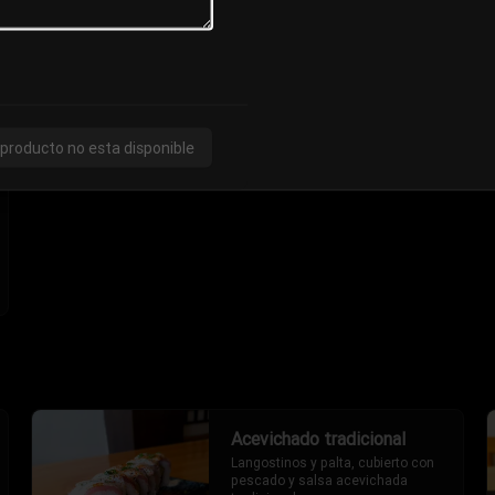
con un toque picante (2 piezas).
S/ 17.00
 producto no esta disponible
Acevichado tradicional
Langostinos y palta, cubierto con 
pescado y salsa acevichada 