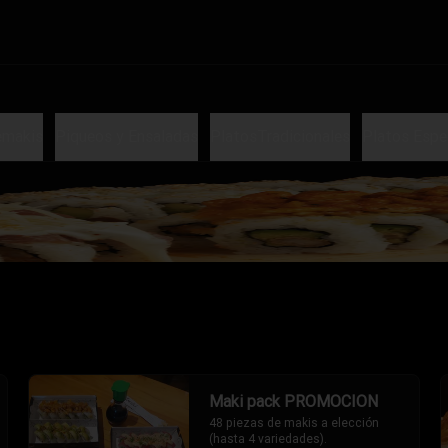
emakis
Piqueos y Ensaladas
PlatosTradicionales
Platos Espe
Maki pack PROMOCION
48 piezas de makis a elección 
(hasta 4 variedades).