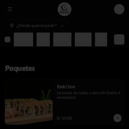
Abrir menu de navegación
Login
¿Dónde quieres pedir?
Paquetes
Sushis
Sashimis
Gunkans
Makis
Temakis
Paquetes
Ibuki box
24 piezas de makis a elección (hasta 4 
variedades).
S/ 59.00