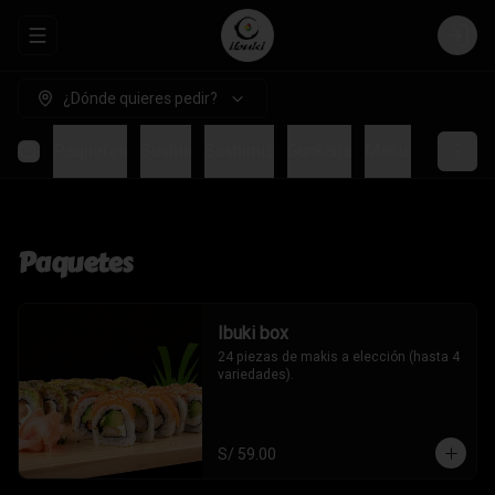
Abrir menu de navegación
Login
¿Dónde quieres pedir?
Paquetes
Sushis
Sashimis
Gunkans
Makis
Temakis
Paquetes
Ibuki box
24 piezas de makis a elección (hasta 4 
variedades).
S/ 59.00