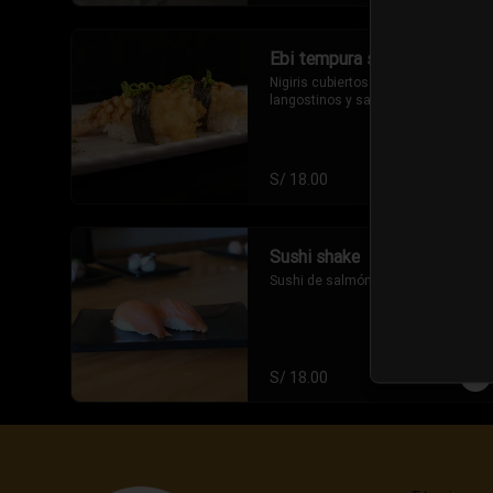
Ebi tempura sushi
Nigiris cubiertos de tempura de 
langostinos y salsa dulce
S/ 18.00
Sushi shake
Sushi de salmón (2 piezas).
S/ 18.00