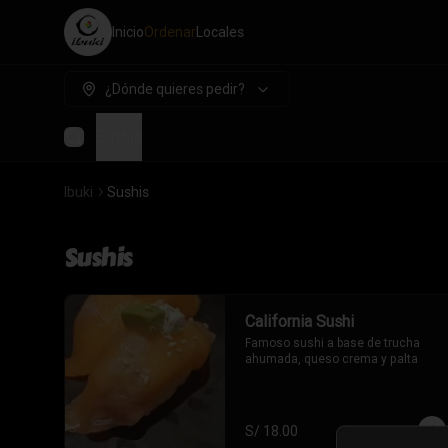
Inicio
Ordenar
Locales
¿Dónde quieres pedir?
Sushis
Ibuki
Sushis
Sushis
California Sushi
Famoso sushi a base de trucha 
ahumada, queso crema y palta
S/ 18.00