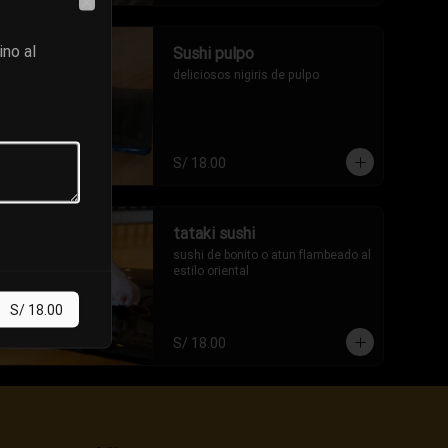
Close
ino al
Sushi pulpo
deliciosos nigiris de pulpo
S/ 18.00
tataki sushi
sushi de bonito o atun flambeado al 
estilo oriental
S/ 18.00
S/ 18.00