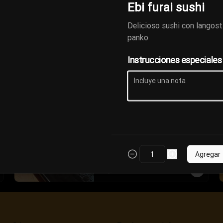
Ebi furai sushi
Delicioso sushi con langost
Sushi Fusion
panko
Deliciosa fusion de nigiris a base 
de pescados y gratinados a 
nuestro estilo acompñados de tare
Instrucciones especiales
S/ 18.00
Tamago sushi
Tradicional sushi coronado con 
tortilla japonesa
Agregar
S/ 18.00