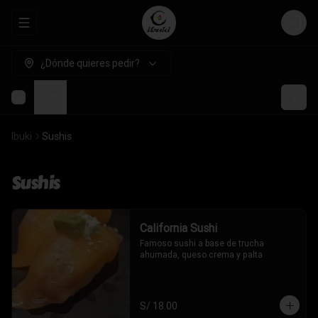
Abrir menu de navegación
Login
¿Dónde quieres pedir?
Sushis
Ibuki
Sushis
Sushis
California Sushi
Famoso sushi a base de trucha 
ahumada, queso crema y palta
S/ 18.00