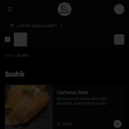
Abrir menu de navegación
Login
¿Dónde quieres pedir?
Sushis
Ibuki
Sushis
Sushis
California Sushi
Famoso sushi a base de trucha 
ahumada, queso crema y palta
S/ 18.00