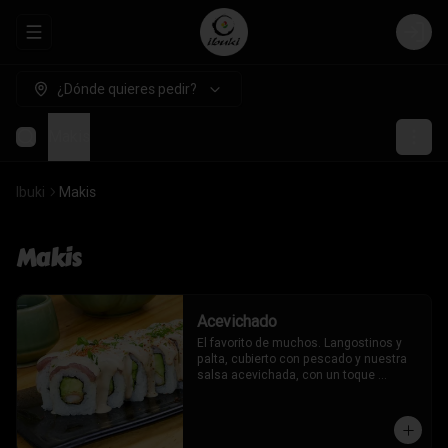
Abrir menu de navegación
Login
¿Dónde quieres pedir?
Makis
Ibuki
Makis
Makis
Acevichado
El favorito de muchos. Langostinos y 
palta, cubierto con pescado y nuestra 
salsa acevichada, con un toque 
oriental.