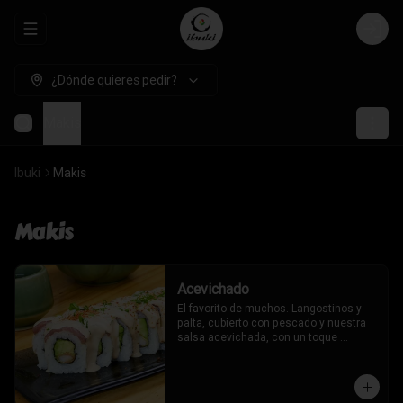
Abrir menu de navegación
Login
¿Dónde quieres pedir?
Makis
Ibuki
Makis
Makis
Acevichado
El favorito de muchos. Langostinos y 
palta, cubierto con pescado y nuestra 
salsa acevichada, con un toque 
oriental.