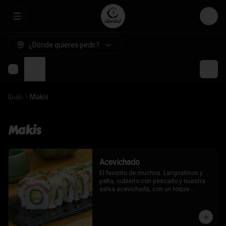
Abrir menu de navegación
Login
¿Dónde quieres pedir?
Makis
Ibuki
Makis
Makis
Acevichado
El favorito de muchos. Langostinos y 
palta, cubierto con pescado y nuestra 
salsa acevichada, con un toque 
oriental.