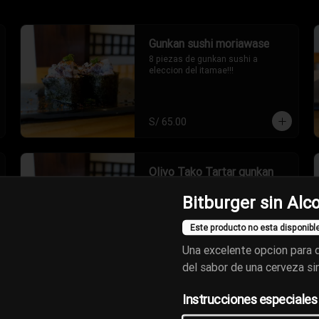
Gunkan sushi moriawase
8 piezas de gunkan sushi a 
eleccion del itamae!!!
S/ 65.00
Olivo Tako Tartar gunkan
gunkan sushi de pulpo al olivo
Bitburger sin Alc
Este producto no esta disponibl
Una excelente opcion para d
S/ 18.00
del sabor de una cerveza si
Instrucciones especiales
TNT gunkan
Gunkan de conchas de abanico 