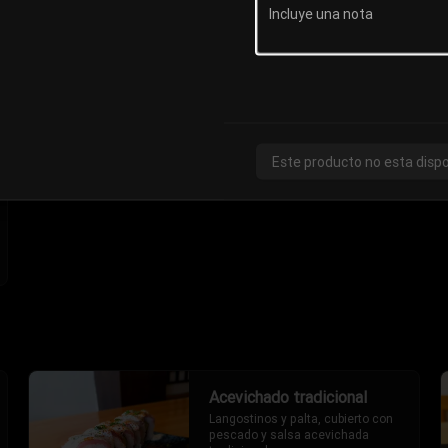
con un toque picante (2 piezas).
S/ 17.00
Este producto no esta dispo
Acevichado tradicional
Langostinos y palta, cubierto con 
pescado y salsa acevichada 