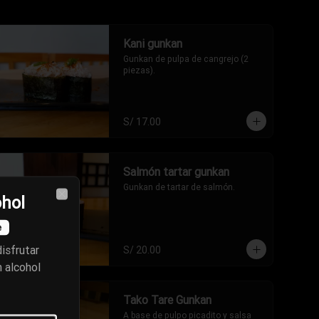
Kani gunkan
Gunkan de pulpa de cangrejo (2 
piezas).
S/ 17.00
Salmón tartar gunkan
Gunkan de tartar de salmón.
ohol
Close
e
isfrutar
S/ 20.00
n alcohol
Tako Tare Gunkan
A base de pulpo picadito y salsa 