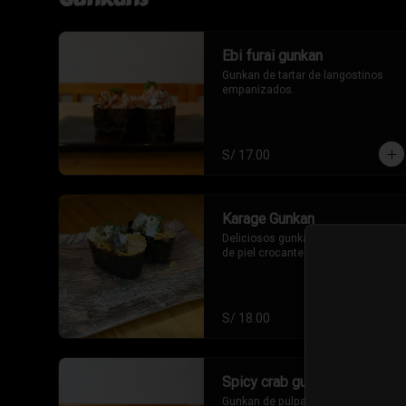
Ebi furai gunkan
Gunkan de tartar de langostinos 
empanizados.
S/ 17.00
Karage Gunkan
Deliciosos gunkan sushi rellenos 
de piel crocante de salmon
S/ 18.00
Spicy crab gunkan
Gunkan de pulpa de cangrejo en 