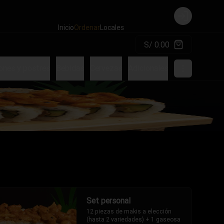
Login
Inicio
Ordenar
Locales
S/ 0.00
ones y postres
Bebidas
Cervezas
Adicionales
Set personal
12 piezas de makis a elección 
(hasta 2 variedades) + 1 gaseosa 