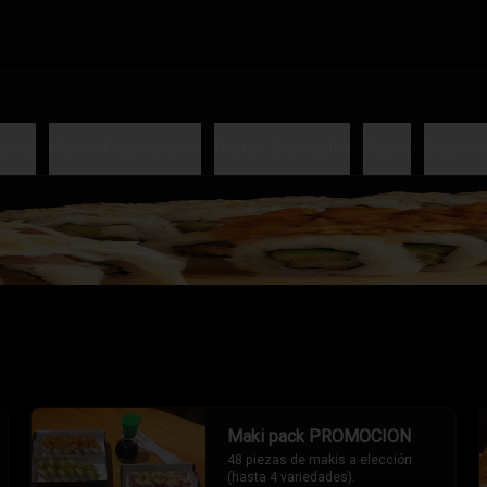
ladas
PlatosTradicionales
Platos Especiales
Sopas
Guarnici
Maki pack PROMOCION
48 piezas de makis a elección 
(hasta 4 variedades).