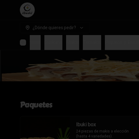
¿Dónde quieres pedir?
Sushis
Sashimis
Gunkans
Makis
Temakis
Piqueos y Ensa
Paquetes
Ibuki box
24 piezas de makis a elección 
(hasta 4 variedades).