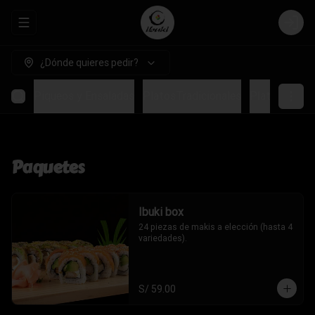
Abrir menu de navegación
Login
¿Dónde quieres pedir?
makis
Piqueos y Ensaladas
PlatosTradicionales
Platos Espec
Paquetes
Ibuki box
24 piezas de makis a elección (hasta 4 
variedades).
S/ 59.00