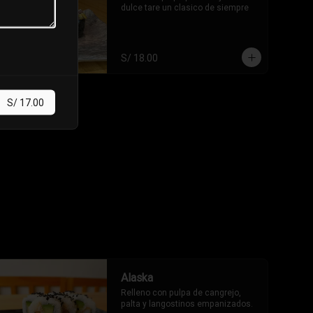
dulce tare un clasico de siempre
S/ 18.00
S/ 17.00
Alaska
Relleno con pulpa de cangrejo, 
palta y langostinos empanizados.