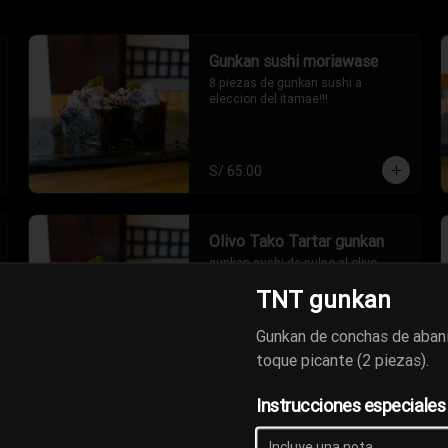
Gunkan sushi moriawase
8 piezas de gunkan sushi a 
eleccion del itamae!!!
S/ 65.00
Olivo Tako Tartar gunkan
gunkan sushi de pulpo al olivo
TNT gunkan
Gunkan de conchas de aban
S/ 18.00
toque picante (2 piezas).
Instrucciones especiales
TNT gunkan
Gunkan de conchas de abanico 