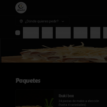
¿Dónde quieres pedir?
Paquetes
Sushis
Sashimis
Gunkans
Makis
T
Paquetes
Ibuki box
24 piezas de makis a elección 
(hasta 4 variedades).