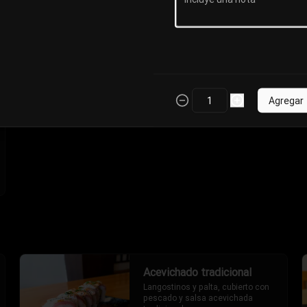
con un toque picante (2 piezas).
S/ 17.00
Agregar
Acevichado tradicional
Langostinos y palta, cubierto con 
pescado y salsa acevichada 