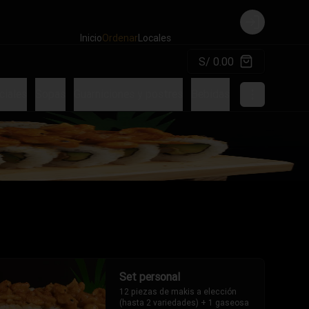
Login
Inicio
Ordenar
Locales
S/ 0.00
ciales
Sopas
Guarniciones y postres
Bebidas
Cervezas
Adi
Set personal
12 piezas de makis a elección 
(hasta 2 variedades) + 1 gaseosa 