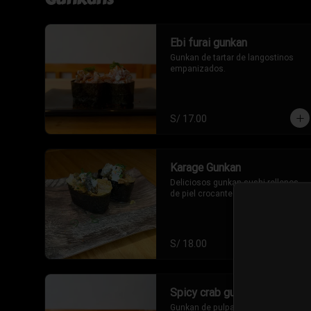
Ebi furai gunkan
Gunkan de tartar de langostinos 
empanizados.
S/ 17.00
Karage Gunkan
Deliciosos gunkan sushi rellenos 
de piel crocante de salmon
S/ 18.00
Spicy crab gunkan
Gunkan de pulpa de cangrejo en 