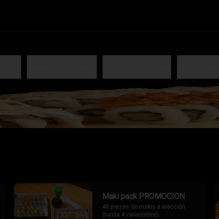
emakis
Piqueos y Ensaladas
PlatosTradicionales
Platos Espe
Maki pack PROMOCION
48 piezas de makis a elección 
(hasta 4 variedades).