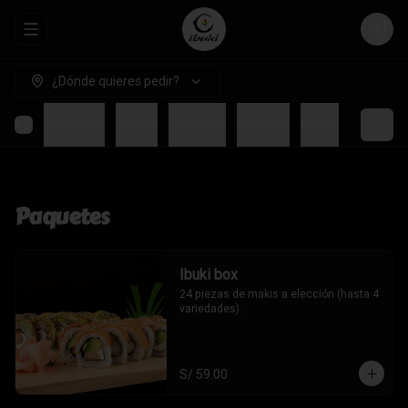
Abrir menu de navegación
Login
¿Dónde quieres pedir?
Paquetes
Sushis
Sashimis
Gunkans
Makis
Temakis
Paquetes
Ibuki box
24 piezas de makis a elección (hasta 4 
variedades).
S/ 59.00