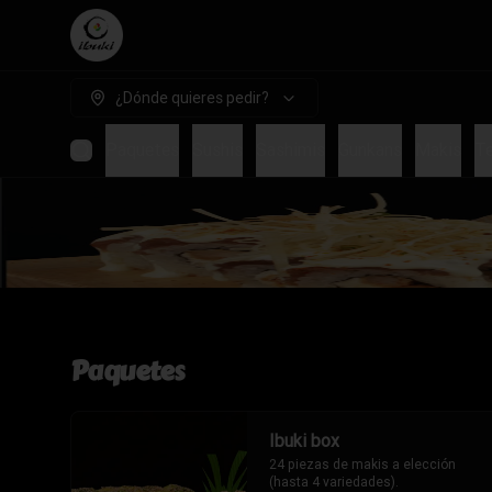
¿Dónde quieres pedir?
Paquetes
Sushis
Sashimis
Gunkans
Makis
T
Paquetes
Ibuki box
24 piezas de makis a elección 
(hasta 4 variedades).