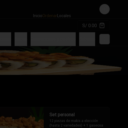
Login
Inicio
Ordenar
Locales
S/ 0.00
ciales
Sopas
Guarniciones y postres
Bebidas
Cervezas
Adi
Set personal
12 piezas de makis a elección 
(hasta 2 variedades) + 1 gaseosa 