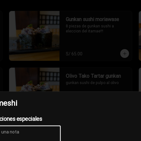
Gunkan sushi moriawase
8 piezas de gunkan sushi a 
eleccion del itamae!!!
S/ 65.00
Olivo Tako Tartar gunkan
gunkan sushi de pulpo al olivo
meshi
S/ 18.00
ciones especiales
TNT gunkan
Gunkan de conchas de abanico 