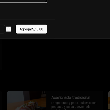
con un toque picante (2 piezas).
S/ 17.00
Agregar
S/ 0.00
Acevichado tradicional
Langostinos y palta, cubierto con 
pescado y salsa acevichada 