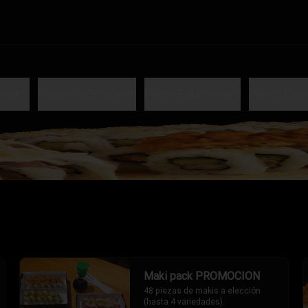
emakis
Piqueos y Ensaladas
PlatosTradicionales
Platos Espe
Maki pack PROMOCION
48 piezas de makis a elección 
(hasta 4 variedades).